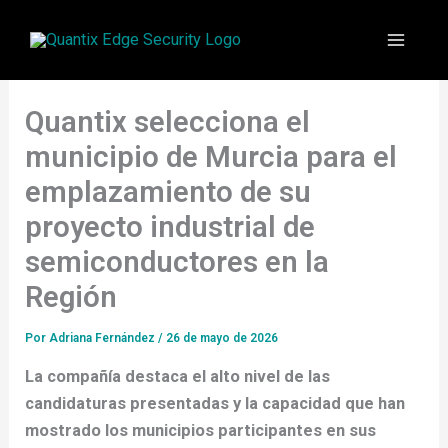
Ir
contenido
al
contenido
Quantix selecciona el
municipio de Murcia para el
emplazamiento de su
proyecto industrial de
semiconductores en la
Región
Por
Adriana Fernández
/
26 de mayo de 2026
La compañía destaca el alto nivel de las
candidaturas presentadas y la capacidad que han
mostrado los municipios participantes en sus